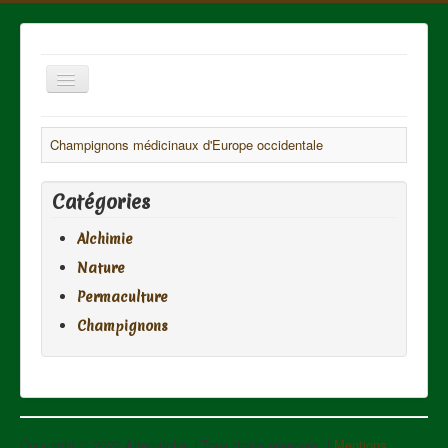
Basculer
la
Alternifolia
navigation
Champignons médicinaux d'Europe occidentale
Sur les sentiers naturels...
Catégories
Accueil
Alchimie
Activités
Nature
Intervenants
Permaculture
Articles
Champignons
Contact
Copyright © 2022 Alternifolia. | Tous droits réservés. |
Mentions