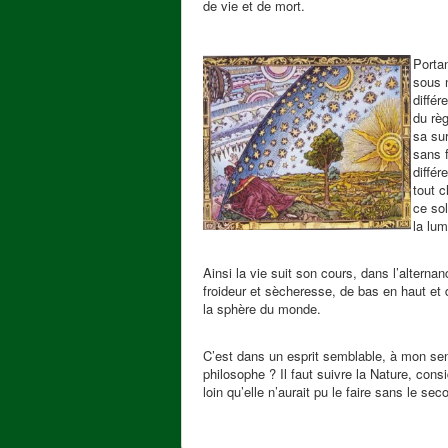
de vie et de mort.
Portan
sous n
différ
du règ
sa sur
sans f
différ
tout c
ce sol
la lum
Ainsi la vie suit son cours, dans l’altern
froideur et sècheresse, de bas en haut et 
la sphère du monde.
C’est dans un esprit semblable, à mon sens
philosophe ? Il faut suivre la Nature, consi
loin qu’elle n’aurait pu le faire sans le seco