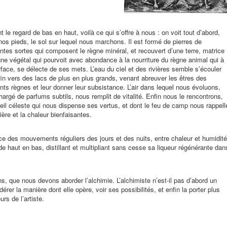
t le regard de bas en haut, voilà ce qui s’offre à nous : on voit tout d’abord,
os pieds, le sol sur lequel nous marchons. Il est formé de pierres de
entes sortes qui composent le règne minéral, et recouvert d’une terre, matrice
ne végétal qui pourvoit avec abondance à la nourriture du règne animal qui à
face, se délecte de ses mets. L’eau du ciel et des rivières semble s’écouler
in vers des lacs de plus en plus grands, venant abreuver les êtres des
ents règnes et leur donner leur subsistance. L’air dans lequel nous évoluons,
hargé de parfums subtils, nous remplit de vitalité. Enfin nous le rencontrons,
eil céleste qui nous dispense ses vertus, et dont le feu de camp nous rappell
ière et la chaleur bienfaisantes.
ance des mouvements réguliers des jours et des nuits, entre chaleur et humidité
de haut en bas, distillant et multipliant sans cesse sa liqueur régénérante dan
, que nous devons aborder l’alchimie. L’alchimiste n’est-il pas d’abord un
dérer la manière dont elle opère, voir ses possibilités, et enfin la porter plus
urs de l’artiste.