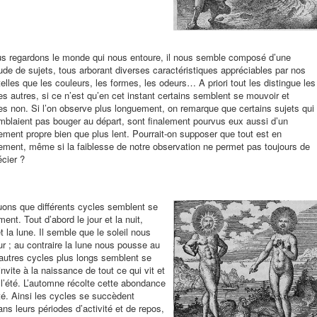
us regardons le monde qui nous entoure, il nous semble composé d’une
ude de sujets, tous arborant diverses caractéristiques appréciables par nos
elles que les couleurs, les formes, les odeurs… A priori tout les distingue les
s autres, si ce n’est qu’en cet instant certains semblent se mouvoir et
res non. Si l’on observe plus longuement, on remarque que certains sujets qui
mblaient pas bouger au départ, sont finalement pourvus eux aussi d’un
ment propre bien que plus lent. Pourrait-on supposer que tout est en
ment, même si la faiblesse de notre observation ne permet pas toujours de
écier ?
uons que différents cycles semblent se
ent. Tout d’abord le jour et la nuit,
et la lune. Il semble que le soleil nous
ur ; au contraire la lune nous pousse au
d’autres cycles plus longs semblent se
vite à la naissance de tout ce qui vit et
l’été. L’automne récolte cette abondance
ité. Ainsi les cycles se succèdent
s leurs périodes d’activité et de repos,