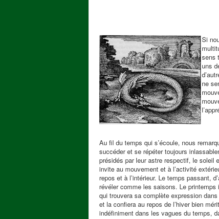
Si no
multit
sens t
uns de
d’aut
ne se
mouve
mouve
l’appr
Au fil du temps qui s’écoule, nous remarq
succéder et se répéter toujours inlassablem
présidés par leur astre respectif, le soleil 
invite au mouvement et à l’activité extérie
repos et à l’intérieur. Le temps passant, 
révéler comme les saisons. Le printemps in
qui trouvera sa complète expression dans 
et la confiera au repos de l’hiver bien mér
indéfiniment dans les vagues du temps, dan