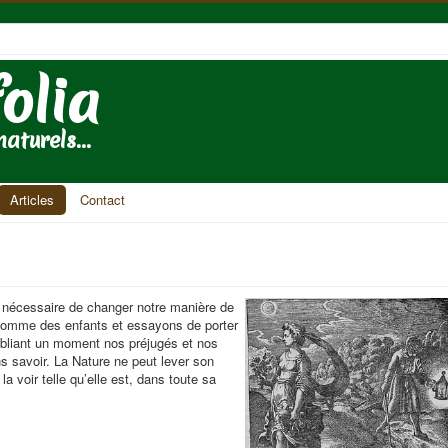
folia
aturels...
Articles
Contact
ît nécessaire de changer notre manière de
comme des enfants et essayons de porter
ubliant un moment nos préjugés et nos
s savoir. La Nature ne peut lever son
a voir telle qu’elle est, dans toute sa